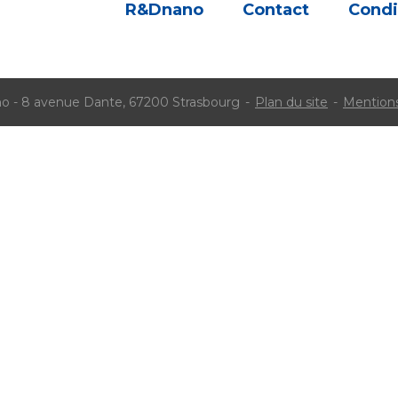
R&Dnano
Contact
Condi
 - 8 avenue Dante, 67200 Strasbourg
Plan du site
Mentions