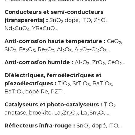
Conducteurs et semi-conducteurs
(transparents) :
SnO
dopé, ITO, ZnO,
2
Nd
CuO
, YBaCuO…
2
4
Anti-corrosion haute température :
CeO
,
2
SiO
, Fe
O
, Re
O
, Al
O
, Al
O
-Cr
O
…
2
2
3
2
3
2
3
2
3
2
3
Anti-corrosion humide :
Al
O
, ZrO
, CeO
…
2
3
2
2
Diélectriques, ferroélectriques et
piezoélectriques :
TiO
, SrTiO
, BaTiO
,
2
3
3
BaTiO
dopé Re, PZT…
3
Catalyseurs et photo-catalyseurs :
TiO
2
anatase, brookite, La
Zr
O
, La
Sn
O
…
2
2
7
2
2
7
Réflecteurs infra-rouge :
SnO
dopé, ITO…
2