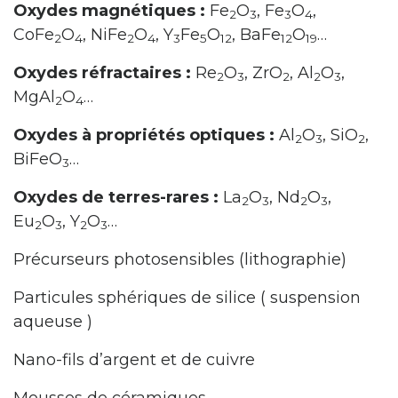
Oxydes magnétiques :
Fe
O
, Fe
O
,
2
3
3
4
CoFe
O
, NiFe
O
, Y
Fe
O
, BaFe
O
…
2
4
2
4
3
5
12
12
19
Oxydes réfractaires :
Re
O
, ZrO
, Al
O
,
2
3
2
2
3
MgAl
O
…
2
4
Oxydes à propriétés optiques :
Al
O
, SiO
,
2
3
2
BiFeO
…
3
Oxydes de terres-rares :
La
O
, Nd
O
,
2
3
2
3
Eu
O
, Y
O
…
2
3
2
3
Précurseurs photosensibles (lithographie)
Particules sphériques de silice ( suspension
aqueuse )
Nano-fils d’argent et de cuivre