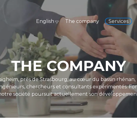
English
The company
Services
THE COMPANY
igheim, près de Strasbourg, au cœur du bassin rhéna
ngénieurs, chercheurs et consultants expérimentés. Fo
 notre société poursuit actuellement son développement à