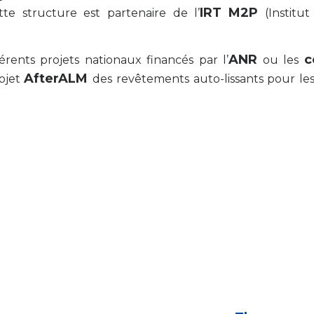
IRT
M2P
te structure est partenaire de l’
(Institu
ANR
c
rents projets nationaux financés par l’
ou les
AfterALM
ojet
des revêtements auto-lissants pour les 